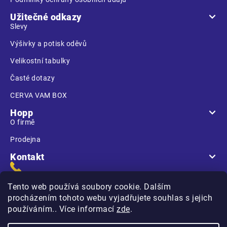
Užitečné odkazy
Slevy
Výšivky a potisk oděvů
Velikostní tabulky
Časté dotazy
CERVA VAM BOX
Hopp
O firmě
Prodejna
Kontakt
Tento web používá soubory cookie. Dalším
procházením tohoto webu vyjadřujete souhlas s jejich
používáním.. Více informací
zde
.
Na Kasárnách
396 01 Humpolec