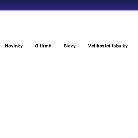
Co potřebujete najít?
Novinky
O firmě
Slevy
Velikostní tabulky
HLEDAT
inované
TORDA rukavice kombinované
TO
Doporučujeme
• ruk
prstec
Můžem
M