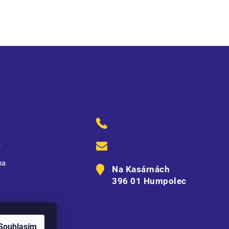
ě
na
Na Kasárnách
396 01 Humpolec
Souhlasím