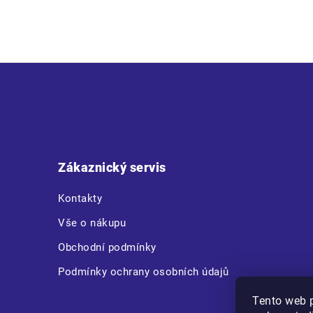
Z
á
p
a
t
Zákaznický servis
í
Kontakty
Vše o nákupu
Obchodní podmínky
Podmínky ochrany osobních údajů
Tento web 