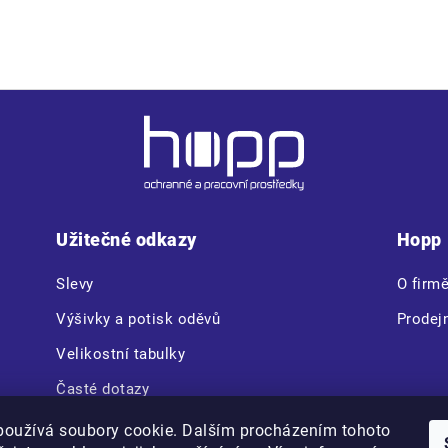
Užitečné odkazy
Hopp
Slevy
O firm
Výšivky a potisk oděvů
Prodej
Velikostní tabulky
Časté dotazy
CERVA VAM BOX
používá soubory cookie. Dalším procházením tohoto