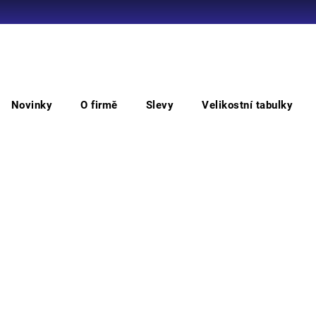
Co potřebujete najít?
Novinky
O firmě
Slevy
Velikostní tabulky
HLEDAT
Do pasu
TITANFIT RIP-STOP STRETCH kalhoty
TI
Doporučujeme
Kalho
slože
g/m^2
dvou 
extré
volno
Výztu
jak pr