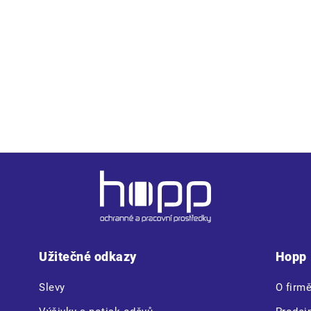
OP a složení: 58% bavlna, 40% polyester, 2% spandex o gramáži
ejich extrémně praktický střih a pružný materiál zajišťují max
ou ideální jak pro práci, tak pro rekreační aktivity. Moderní ba
Užitečné odkazy
Hopp
Slevy
O firm