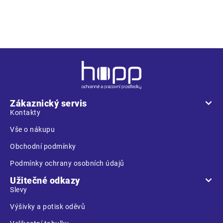
• rukavice z umělé kůže • hřbet bavlna / spandex • manžeta
na suchý zip
Z
á
p
a
Zákaznický servis
t
Kontakty
í
Vše o nákupu
Obchodní podmínky
Podmínky ochrany osobních údajů
Užitečné odkazy
Slevy
Výšivky a potisk oděvů