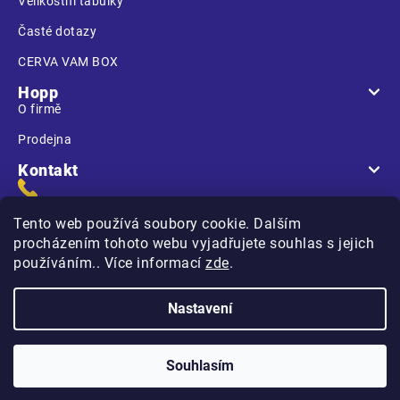
Velikostní tabulky
Časté dotazy
CERVA VAM BOX
Hopp
O firmě
Prodejna
Kontakt
Tento web používá soubory cookie. Dalším
procházením tohoto webu vyjadřujete souhlas s jejich
používáním.. Více informací
zde
.
Na Kasárnách
396 01 Humpolec
Nastavení
Copyright 2026
Hopp.cz
. Všechna práva vyhrazena.
Souhlasím
Vytvořilo
na platformě
Shoptet