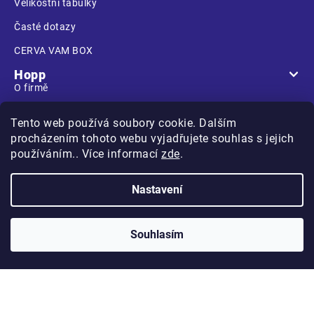
Velikostní tabulky
Časté dotazy
CERVA VAM BOX
Hopp
O firmě
Prodejna
Tento web používá soubory cookie. Dalším
Kontakt
procházením tohoto webu vyjadřujete souhlas s jejich
používáním.. Více informací
zde
.
Nastavení
Na Kasárnách
396 01 Humpolec
Souhlasím
Copyright 2026
Hopp.cz
. Všechna práva vyhrazena.
Vytvořilo
na platformě
Shoptet