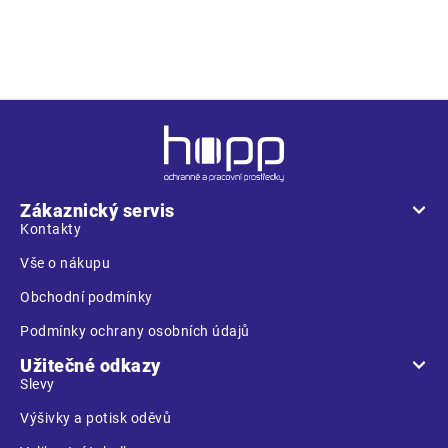
i
s
spolehněte
u
Z
á
p
a
Zákaznický servis
t
Kontakty
í
Vše o nákupu
Obchodní podmínky
Podmínky ochrany osobních údajů
Užitečné odkazy
Slevy
Výšivky a potisk oděvů