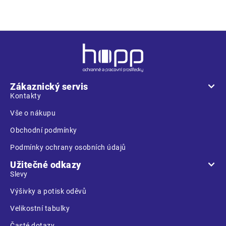
Z
á
p
a
Zákaznický servis
t
Kontakty
í
Vše o nákupu
Obchodní podmínky
Podmínky ochrany osobních údajů
Užitečné odkazy
Slevy
Výšivky a potisk oděvů
Velikostní tabulky
Časté dotazy