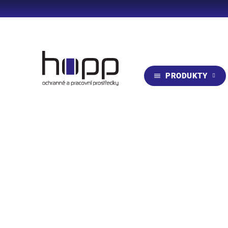
Přejít
na
obsah
Zpět
Zpět
do
do
obchodu
obchodu
PRODUKTY
Domů
Produkty
PRACOVNÍ ODĚVY
Kolekce 
STRETCH
Ř
a
Nejlevnější
Nejdražší
Nejprodávanější
Abecedn
z
e
n
í