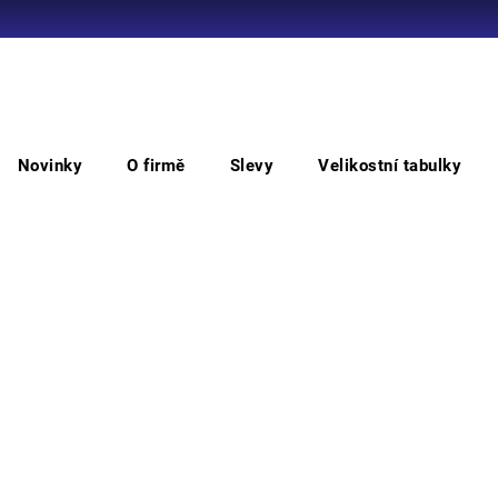
Co potřebujete najít?
Novinky
O firmě
Slevy
Velikostní tabulky
HLEDAT
oděvů
STRETCH
Doporučujeme
ě
OTEVŘÍT FILTR