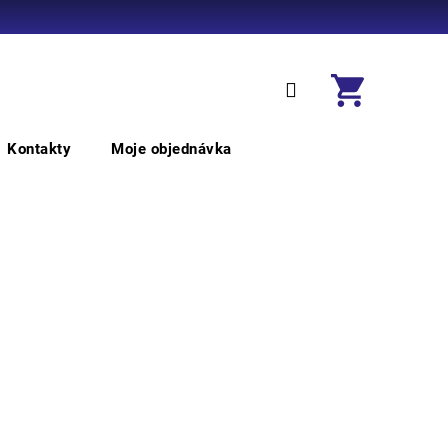
Přihlášení
Nákupní
košík
Kontakty
Moje objednávka
PRACOVNÍ ODĚVY
PRACOVNÍ 
OCHRANA HLAVY
OCHRANA 
DOPLŇKY