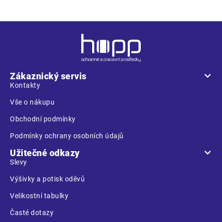
Z
á
p
a
Zákaznický servis
t
Kontakty
í
Vše o nákupu
Obchodní podmínky
Podmínky ochrany osobních údajů
Užitečné odkazy
Slevy
Výšivky a potisk oděvů
Velikostní tabulky
Časté dotazy