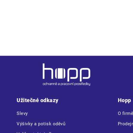
Užitečné odkazy
Hopp
Slevy
O firm
Výšivky a potisk oděvů
Prodej