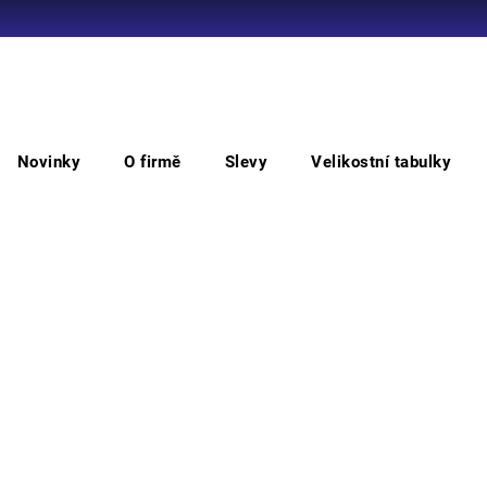
Co potřebujete najít?
Novinky
O firmě
Slevy
Velikostní tabulky
HLEDAT
inované
Rukavice CXS FALCO, kombinované, vel. 10
Ruk
vel
Doporučujeme
Kombi
odoln
montá
suchá