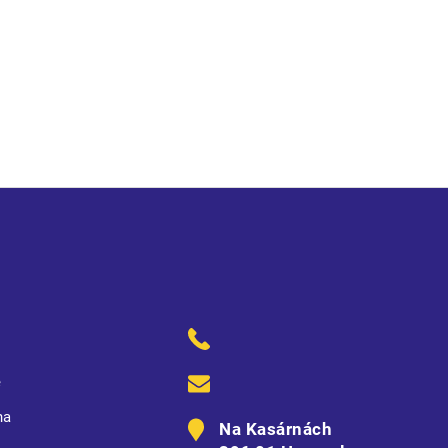
ě
na
Na Kasárnách