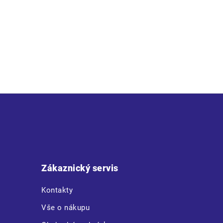
Z
á
p
a
t
Zákaznický servis
í
Kontakty
Vše o nákupu