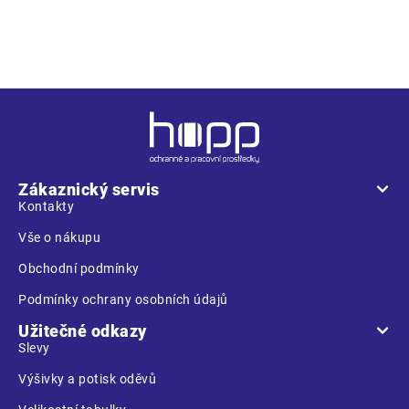
• rukavice z lícové nábytkové hověziny v dlani • s podšívkou •
z bavlněné tkaniny na hřbetu a manžetě
Z
á
p
a
Zákaznický servis
t
Kontakty
í
Vše o nákupu
Obchodní podmínky
Podmínky ochrany osobních údajů
Užitečné odkazy
Slevy
Výšivky a potisk oděvů