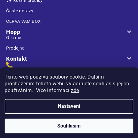
Velikostní tabulky
Časté dotazy
CERVA VAM BOX
Hopp
O firmě
Prodejna
Kontakt
Tento web používá soubory cookie. Dalším
procházením tohoto webu vyjadřujete souhlas s jejich
používáním.. Více informací
zde
.
Na Kasárnách
396 01 Humpolec
Nastavení
Copyright 2026
Hopp.cz
. Všechna práva vyhrazena.
Souhlasím
Vytvořilo
na platformě
Shoptet