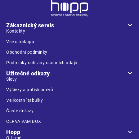
Z
á
p
a
Zákaznický servis
t
Kontakty
í
Vše o nákupu
Obchodní podmínky
Podmínky ochrany osobních údajů
Užitečné odkazy
Slevy
Výšivky a potisk oděvů
Velikostní tabulky
Časté dotazy
CERVA VAM BOX
Hopp
O firmě