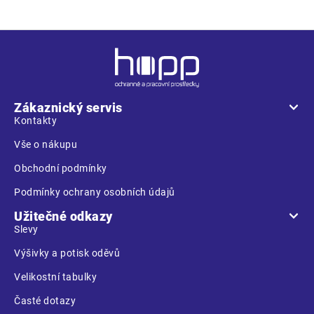
Z
á
p
a
Zákaznický servis
t
Kontakty
í
Vše o nákupu
Obchodní podmínky
Podmínky ochrany osobních údajů
Užitečné odkazy
Slevy
Výšivky a potisk oděvů
Velikostní tabulky
Časté dotazy