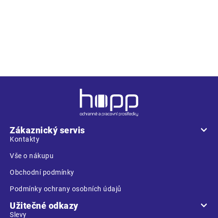
S1 ESD SRC – s hliníkovou tužinkou – antistatické
provedení
vlastnosti ESD
Z
á
p
a
Zákaznický servis
t
Kontakty
í
Vše o nákupu
Obchodní podmínky
Podmínky ochrany osobních údajů
Užitečné odkazy
Slevy