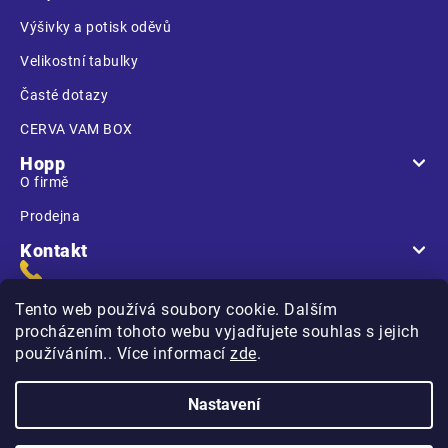
Výšivky a potisk oděvů
Velikostní tabulky
Časté dotazy
CERVA VAM BOX
Hopp
O firmě
Prodejna
Kontakt
Tento web používá soubory cookie. Dalším
procházením tohoto webu vyjadřujete souhlas s jejich
používáním.. Více informací
zde
.
Na Kasárnách
396 01 Humpolec
Nastavení