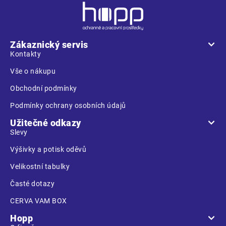
Z
á
p
a
Zákaznický servis
t
Kontakty
í
Vše o nákupu
Obchodní podmínky
Podmínky ochrany osobních údajů
Užitečné odkazy
Slevy
Výšivky a potisk oděvů
Velikostní tabulky
Časté dotazy
CERVA VAM BOX
Hopp