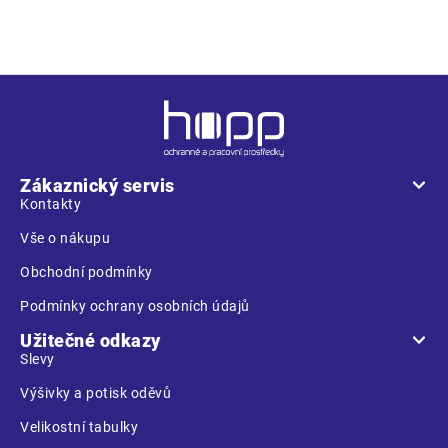
Z
á
p
a
Zákaznický servis
t
Kontakty
í
Vše o nákupu
Obchodní podmínky
Podmínky ochrany osobních údajů
Užitečné odkazy
Slevy
Výšivky a potisk oděvů
Velikostní tabulky