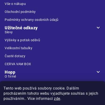
í
Vše o nákupu
Obchodní podmínky
Podmínky ochrany osobních údajů
Užitečné odkazy
Slevy
Výšivky a potisk oděvů
Velikostní tabulky
Časté dotazy
CERVA VAM BOX
Hopp
O firmě
Prodejna
Tento web používá soubory cookie. Dalším
Kontakt
procházením tohoto webu vyjadřujete souhlas s jejich
používáním.. Více informací
zde
.