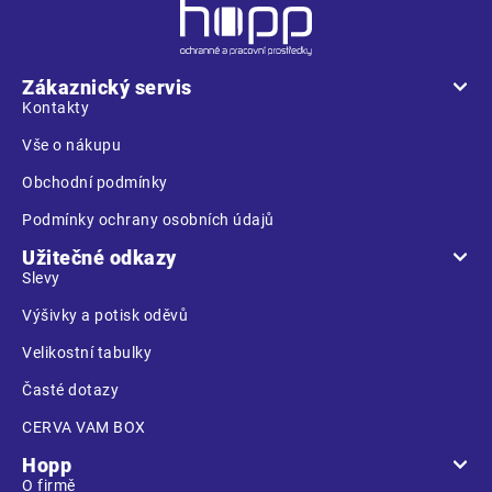
Z
á
p
a
Zákaznický servis
t
Kontakty
í
Vše o nákupu
Obchodní podmínky
Podmínky ochrany osobních údajů
Užitečné odkazy
Slevy
Výšivky a potisk oděvů
Velikostní tabulky
Časté dotazy
CERVA VAM BOX
Hopp
O firmě