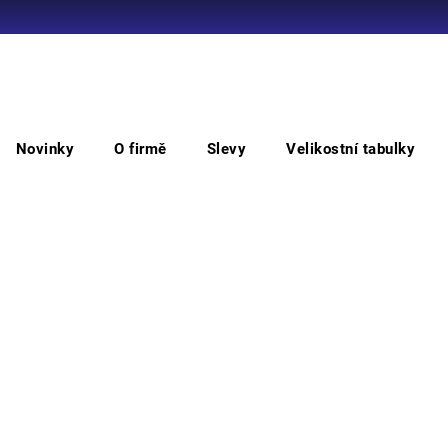
Co potřebujete najít?
Novinky
O firmě
Slevy
Velikostní tabulky
HLEDAT
Sandály bezpečnostní
HENFORD MF S1 SR sandál
HE
Doporučujeme
Bezpe
Phylo
síťovi
Barv