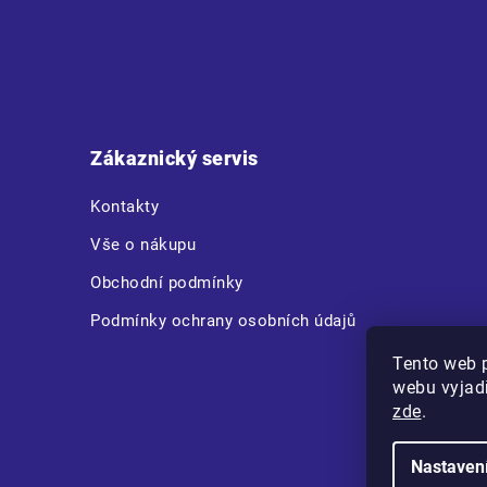
Z
á
p
a
t
Zákaznický servis
í
Kontakty
Vše o nákupu
Obchodní podmínky
Podmínky ochrany osobních údajů
Tento web 
webu vyjadř
zde
.
Nastaven