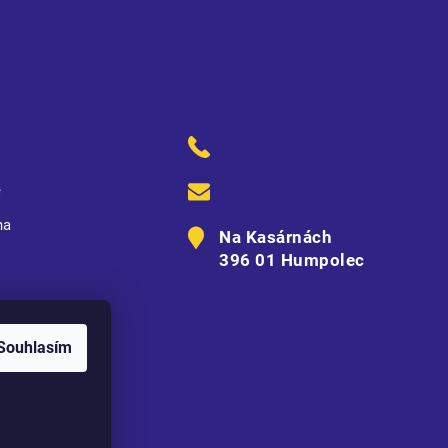
ě
na
Na Kasárnách
396 01 Humpolec
Souhlasím