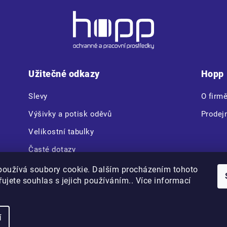
Užitečné odkazy
Hopp
Slevy
O firm
Výšivky a potisk oděvů
Prodej
Velikostní tabulky
Časté dotazy
CERVA VAM BOX
používá soubory cookie. Dalším procházením tohoto
ujete souhlas s jejich používáním.. Více informací
Copyright 2026
Hopp.cz
. Všechna práva vyhrazena.
í