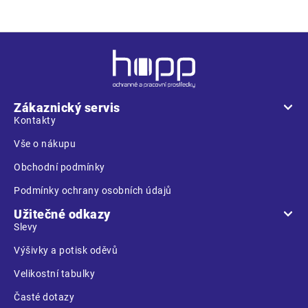
Z
á
p
a
Zákaznický servis
t
Kontakty
í
Vše o nákupu
Obchodní podmínky
Podmínky ochrany osobních údajů
Užitečné odkazy
Slevy
Výšivky a potisk oděvů
Velikostní tabulky
Časté dotazy