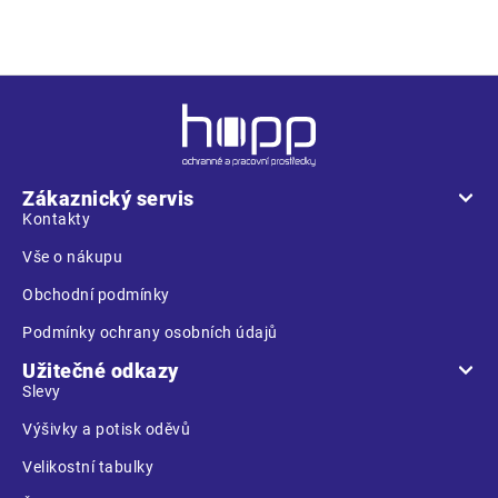
Z
á
p
a
Zákaznický servis
t
Kontakty
í
Vše o nákupu
Obchodní podmínky
Podmínky ochrany osobních údajů
Užitečné odkazy
Slevy
Výšivky a potisk oděvů
Velikostní tabulky