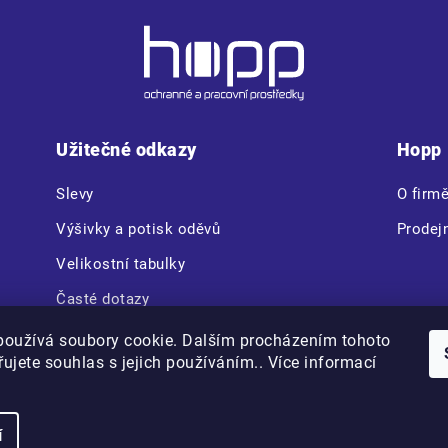
Užitečné odkazy
Hopp
Slevy
O firm
Výšivky a potisk oděvů
Prodej
Velikostní tabulky
Časté dotazy
CERVA VAM BOX
používá soubory cookie. Dalším procházením tohoto
ujete souhlas s jejich používáním.. Více informací
Copyright 2026
Hopp.cz
. Všechna práva vyhrazena.
í