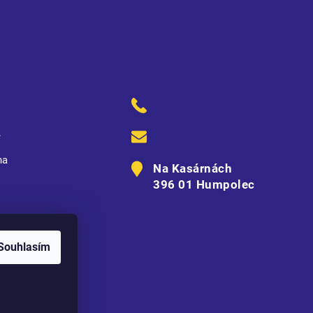
ě
na
Na Kasárnách
396 01 Humpolec
Souhlasím