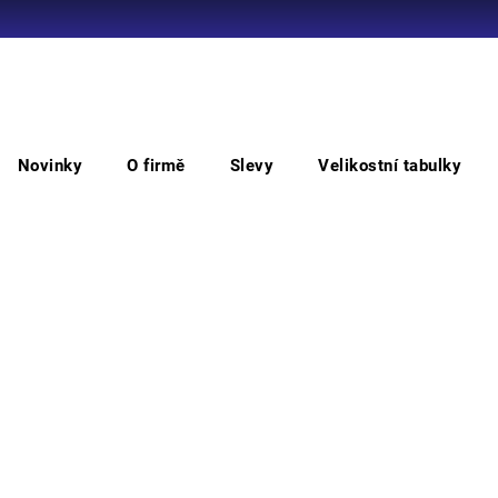
Co potřebujete najít?
Novinky
O firmě
Slevy
Velikostní tabulky
HLEDAT
inované
EPOPS rukavice kombin.blistr
EPO
Doporučujeme
• ruk
chrán
dlani
Barv