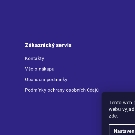
Z
á
p
a
t
Zákaznický servis
í
Kontakty
Vše o nákupu
Obchodní podmínky
Podmínky ochrany osobních údajů
Tento web 
webu vyjadř
zde
.
Nastaven