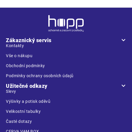
Z
á
p
a
Zákaznický servis
t
Kontakty
í
Vše o nákupu
Obchodní podmínky
Podmínky ochrany osobních údajů
Užitečné odkazy
Slevy
Výšivky a potisk oděvů
Velikostní tabulky
Časté dotazy
CERVA VAM BOX