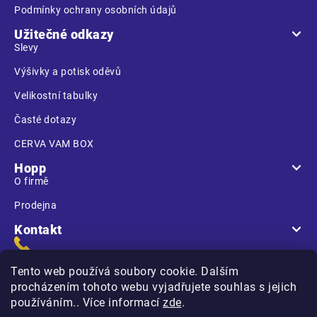
Podmínky ochrany osobních údajů
Užitečné odkazy
Slevy
Výšivky a potisk oděvů
Velikostní tabulky
Časté dotazy
CERVA VAM BOX
Hopp
O firmě
Prodejna
Kontakt
Tento web používá soubory cookie. Dalším
procházením tohoto webu vyjadřujete souhlas s jejich
používáním.. Více informací
zde
.
Na Kasárnách