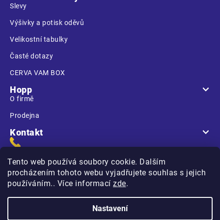
Slevy
Výšivky a potisk oděvů
Velikostní tabulky
Časté dotazy
CERVA VAM BOX
Hopp
O firmě
Prodejna
Kontakt
Tento web používá soubory cookie. Dalším
procházením tohoto webu vyjadřujete souhlas s jejich
používáním.. Více informací
zde
.
Na Kasárnách
396 01 Humpolec
Nastavení