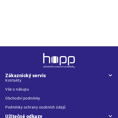
norma
1:2017, ed.3
S1 ESD SRC – s ocelovou tužinkou, antistatické
provedení
vlastnosti ESD
Z
á
p
a
Zákaznický servis
t
Kontakty
í
Vše o nákupu
Obchodní podmínky
Podmínky ochrany osobních údajů
Užitečné odkazy