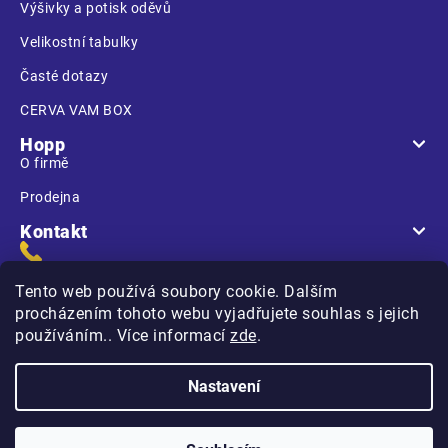
Výšivky a potisk oděvů
Velikostní tabulky
Časté dotazy
CERVA VAM BOX
Hopp
O firmě
Prodejna
Kontakt
Tento web používá soubory cookie. Dalším
procházením tohoto webu vyjadřujete souhlas s jejich
používáním.. Více informací
zde
.
Na Kasárnách
396 01 Humpolec
Nastavení
Copyright 2026
Hopp.cz
. Všechna práva vyhrazena.