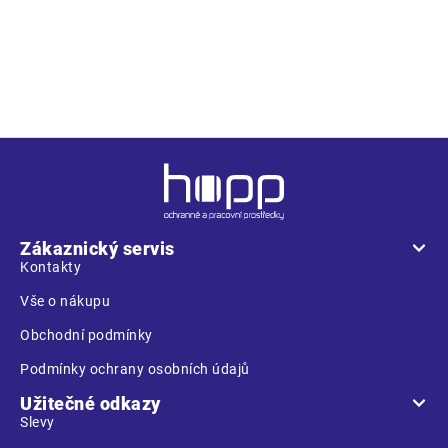
• kombinovaná rukavice z hovězí lícovky a bavlněné tkaniny •
pevná manžeta o délce 10 cm
Z
á
p
a
Zákaznický servis
t
Kontakty
í
Vše o nákupu
Obchodní podmínky
Podmínky ochrany osobních údajů
Užitečné odkazy
Slevy