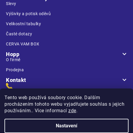
Slevy
Výšivky a potisk oděvů
Velikostní tabulky
Časté dotazy
CERVA VAM BOX
Hopp
O firmě
Prodejna
Kontakt
Tento web používá soubory cookie. Dalším
procházením tohoto webu vyjadřujete souhlas s jejich
používáním.. Více informací
zde
.
Na Kasárnách
396 01 Humpolec
Nastavení