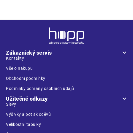
Z
á
p
a
Zákaznický servis
t
Kontakty
í
Vše o nákupu
Obchodní podmínky
Podmínky ochrany osobních údajů
Užitečné odkazy
Slevy
Výšivky a potisk oděvů
Velikostní tabulky