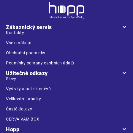
Z
á
p
a
Zákaznický servis
t
Kontakty
í
Vše o nákupu
Obchodní podmínky
Podmínky ochrany osobních údajů
Užitečné odkazy
Slevy
Výšivky a potisk oděvů
Velikostní tabulky
Časté dotazy
CERVA VAM BOX
Hopp