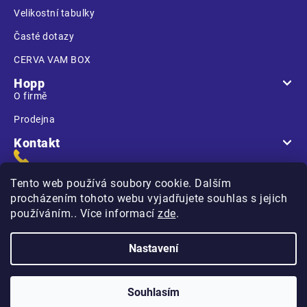
Velikostní tabulky
Časté dotazy
CERVA VAM BOX
Hopp
O firmě
Prodejna
Kontakt
Tento web používá soubory cookie. Dalším
procházením tohoto webu vyjadřujete souhlas s jejich
používáním.. Více informací
zde
.
Na Kasárnách
396 01 Humpolec
Nastavení
Copyright 2026
Hopp.cz
. Všechna práva vyhrazena.
Souhlasím