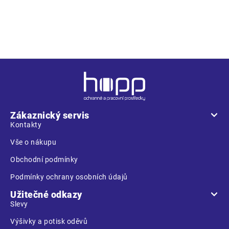
brýlí WELDGUARD SK 114; rozměr skla je 108 x 51 mm; barva
kouřová; stupeň zatmavení 6 až 13; vyhovuje normě EN 175 a
EN 166
Z
á
p
a
Zákaznický servis
t
Kontakty
í
Vše o nákupu
Obchodní podmínky
Podmínky ochrany osobních údajů
Užitečné odkazy
Slevy
Výšivky a potisk oděvů