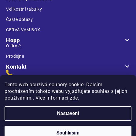
Velikostní tabulky
Časté dotazy
CERVA VAM BOX
Hopp
O firmě
Prodejna
Kontakt
Tento web používá soubory cookie. Dalším
procházením tohoto webu vyjadřujete souhlas s jejich
používáním.. Více informací
zde
.
Na Kasárnách
396 01 Humpolec
Nastavení
Copyright 2026
Hopp.cz
. Všechna práva vyhrazena.
Souhlasím