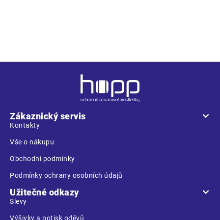
Červený s bílými pruhy, průměr horní části: 3,5 cm.
Z
á
p
a
Zákaznický servis
t
Kontakty
í
Vše o nákupu
Obchodní podmínky
Podmínky ochrany osobních údajů
Užitečné odkazy
Slevy
Výšivky a potisk oděvů