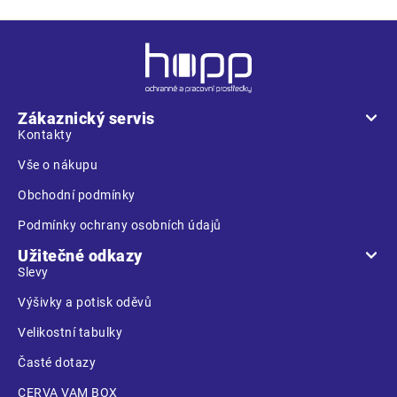
Z
á
p
a
Zákaznický servis
t
Kontakty
í
Vše o nákupu
Obchodní podmínky
Podmínky ochrany osobních údajů
Užitečné odkazy
Slevy
Výšivky a potisk oděvů
Velikostní tabulky
Časté dotazy
CERVA VAM BOX