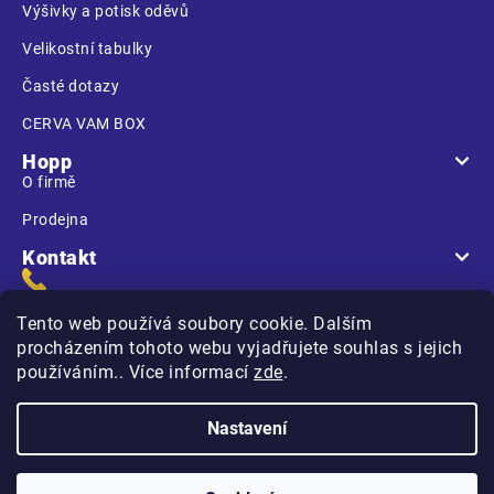
Výšivky a potisk oděvů
Velikostní tabulky
Časté dotazy
CERVA VAM BOX
Hopp
O firmě
Prodejna
Kontakt
Tento web používá soubory cookie. Dalším
procházením tohoto webu vyjadřujete souhlas s jejich
používáním.. Více informací
zde
.
Na Kasárnách
396 01 Humpolec
Nastavení
Copyright 2026
Hopp.cz
. Všechna práva vyhrazena.