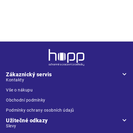
dvě spodní kapsy na zip. Dvojitý, měkký fleecový stojáček
chrání krk před chladem. Stahování dole gumičkou se
zarážkami. Velikosti: S-XXXL. Balení: 1/10 kartonu
Z
á
p
a
Zákaznický servis
t
Kontakty
í
Vše o nákupu
Obchodní podmínky
Podmínky ochrany osobních údajů
Užitečné odkazy
Slevy