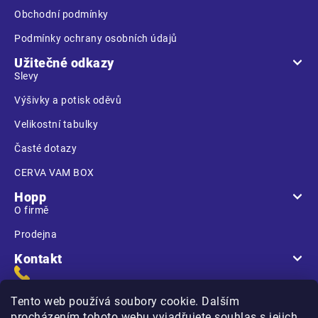
Obchodní podmínky
Podmínky ochrany osobních údajů
Užitečné odkazy
Slevy
Výšivky a potisk oděvů
Velikostní tabulky
Časté dotazy
CERVA VAM BOX
Hopp
O firmě
Prodejna
Kontakt
Tento web používá soubory cookie. Dalším
procházením tohoto webu vyjadřujete souhlas s jejich