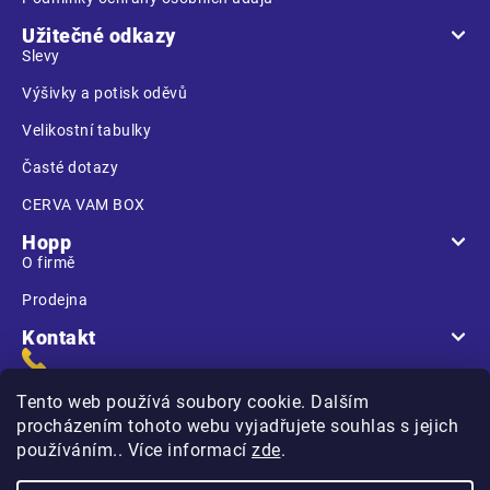
Užitečné odkazy
Slevy
Výšivky a potisk oděvů
Velikostní tabulky
Časté dotazy
CERVA VAM BOX
Hopp
O firmě
Prodejna
Kontakt
Tento web používá soubory cookie. Dalším
procházením tohoto webu vyjadřujete souhlas s jejich
používáním.. Více informací
zde
.
Na Kasárnách
396 01 Humpolec