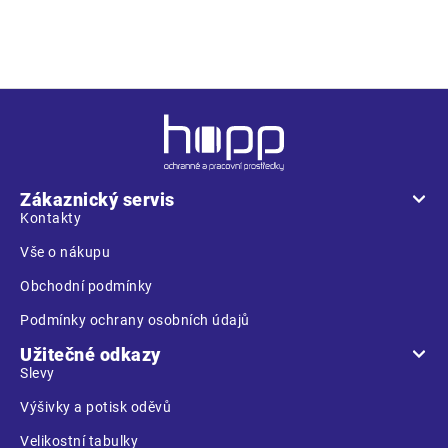
zateplení • s pružnou manžetou
Z
á
p
a
Zákaznický servis
t
Kontakty
í
Vše o nákupu
Obchodní podmínky
Podmínky ochrany osobních údajů
Užitečné odkazy
Slevy
Výšivky a potisk oděvů
Velikostní tabulky