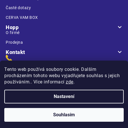
Časté dotazy
CERVA VAM BOX
Hopp
O firmě
Prodejna
Kontakt
Tento web používá soubory cookie. Dalším
procházením tohoto webu vyjadřujete souhlas s jejich
používáním.. Více informací
zde
.
Na Kasárnách
396 01 Humpolec
Nastavení
Copyright 2026
Hopp.cz
. Všechna práva vyhrazena.
Souhlasím
Vytvořilo
na platformě
Shoptet