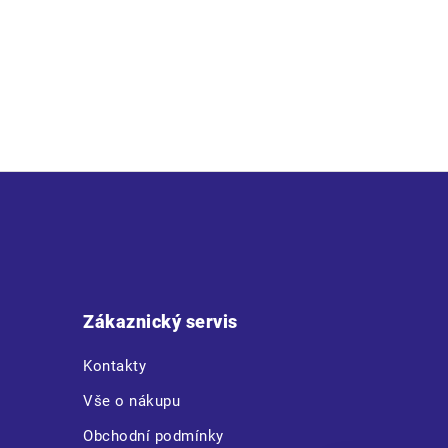
Z
á
p
a
t
Zákaznický servis
í
Kontakty
Vše o nákupu
Obchodní podmínky