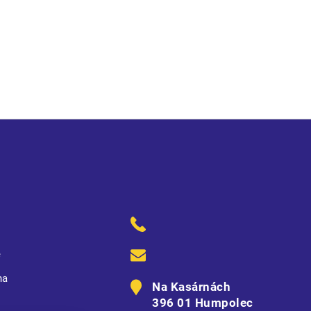
ě
na
Na Kasárnách
396 01 Humpolec