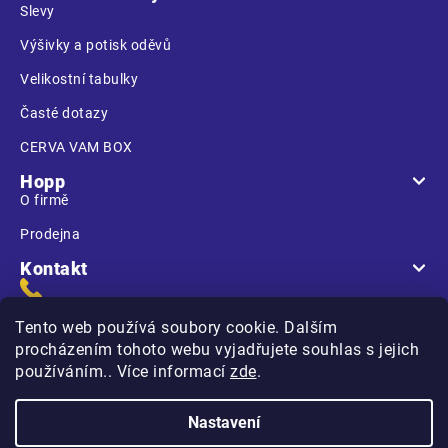
Slevy
Výšivky a potisk oděvů
Velikostní tabulky
Časté dotazy
CERVA VAM BOX
Hopp
O firmě
Prodejna
Kontakt
Tento web používá soubory cookie. Dalším
procházením tohoto webu vyjadřujete souhlas s jejich
používáním.. Více informací
zde
.
Na Kasárnách
396 01 Humpolec
Nastavení