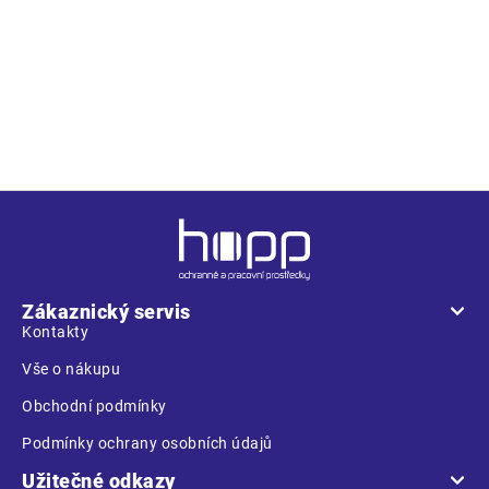
Z
á
p
a
Zákaznický servis
t
Kontakty
í
Vše o nákupu
Obchodní podmínky
Podmínky ochrany osobních údajů
Užitečné odkazy