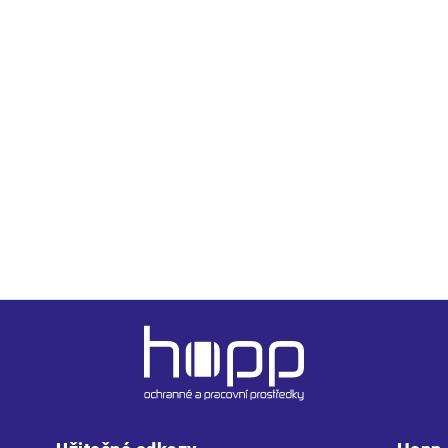
u
mom