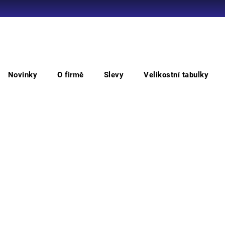
Co potřebujete najít?
Novinky
O firmě
Slevy
Velikostní tabulky
HLEDAT
Kotníková
Treková obuv WINTOPERK GOBI s Corduro
Tr
Cor
Doporučujeme
Treko
Vyber