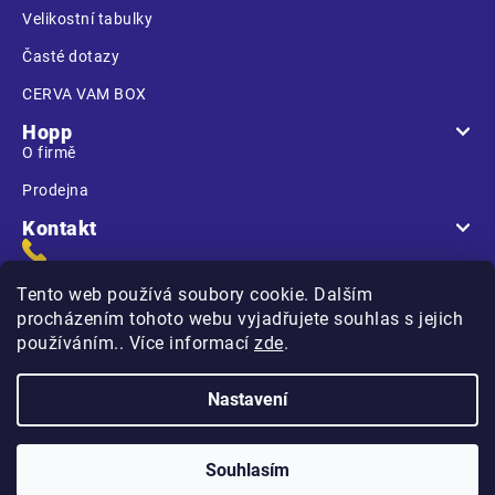
Velikostní tabulky
Časté dotazy
CERVA VAM BOX
Hopp
O firmě
Prodejna
Kontakt
Tento web používá soubory cookie. Dalším
procházením tohoto webu vyjadřujete souhlas s jejich
používáním.. Více informací
zde
.
Na Kasárnách
396 01 Humpolec
Nastavení
Copyright 2026
Hopp.cz
. Všechna práva vyhrazena.
Souhlasím