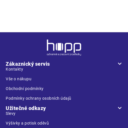
Z
á
p
a
Zákaznický servis
t
Kontakty
í
Vše o nákupu
Obchodní podmínky
Podmínky ochrany osobních údajů
Užitečné odkazy
Slevy
Výšivky a potisk oděvů