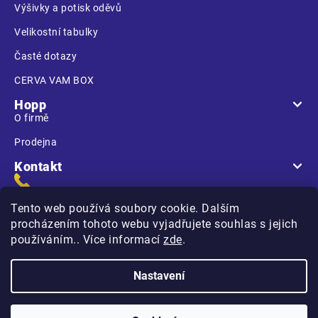
Výšivky a potisk oděvů
Velikostní tabulky
Časté dotazy
CERVA VAM BOX
Hopp
O firmě
Prodejna
Kontakt
Tento web používá soubory cookie. Dalším
procházením tohoto webu vyjadřujete souhlas s jejich
používáním.. Více informací
zde
.
Na Kasárnách
396 01 Humpolec
Nastavení
Copyright 2026
Hopp.cz
. Všechna práva vyhrazena.