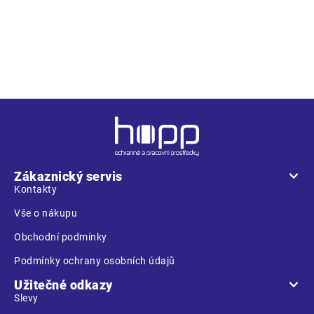
provedení
planžetou
Z
á
p
a
Zákaznický servis
t
Kontakty
í
Vše o nákupu
Obchodní podmínky
Podmínky ochrany osobních údajů
Užitečné odkazy
Slevy