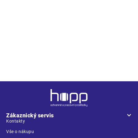
Popis
Kovový svinovací metr v plastovém pouzdře, s magnetem na
přední straně háčku. Kovová zarážka a gumové poutko pro
zavěšení. Délka 3 m.
Z
á
p
a
Zákaznický servis
t
Kontakty
í
Vše o nákupu