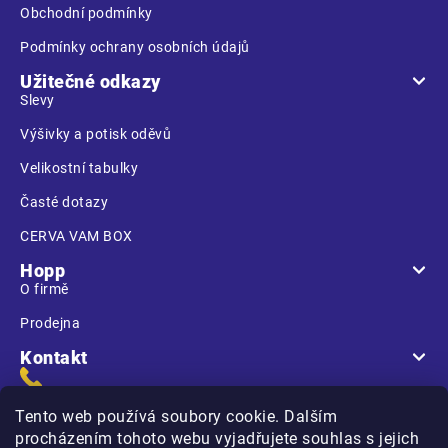
Obchodní podmínky
Podmínky ochrany osobních údajů
Užitečné odkazy
Slevy
Výšivky a potisk oděvů
Velikostní tabulky
Časté dotazy
CERVA VAM BOX
Hopp
O firmě
Prodejna
Kontakt
Tento web používá soubory cookie. Dalším
procházením tohoto webu vyjadřujete souhlas s jejich