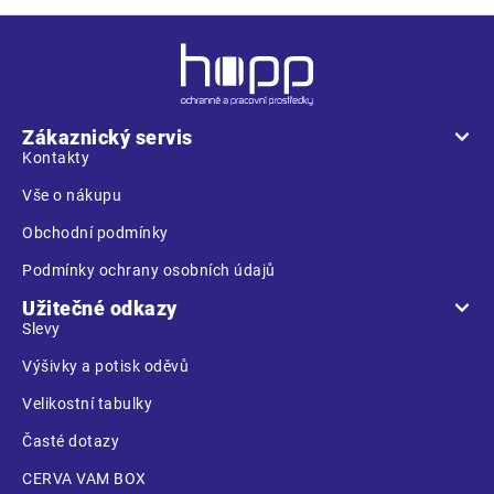
Z
á
p
a
Zákaznický servis
t
Kontakty
í
Vše o nákupu
Obchodní podmínky
Podmínky ochrany osobních údajů
Užitečné odkazy
Slevy
Výšivky a potisk oděvů
Velikostní tabulky
Časté dotazy
CERVA VAM BOX