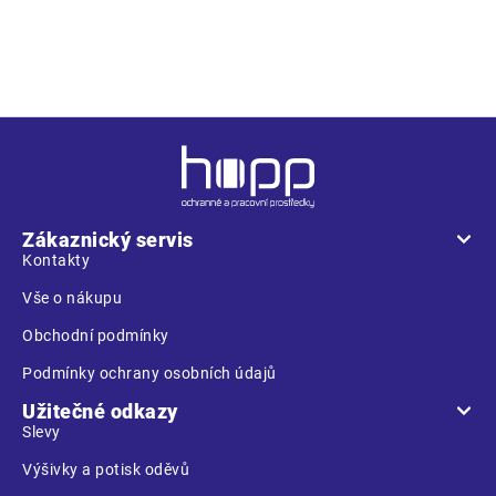
Z
á
p
a
Zákaznický servis
t
Kontakty
í
Vše o nákupu
Obchodní podmínky
Podmínky ochrany osobních údajů
Užitečné odkazy
Slevy
Výšivky a potisk oděvů