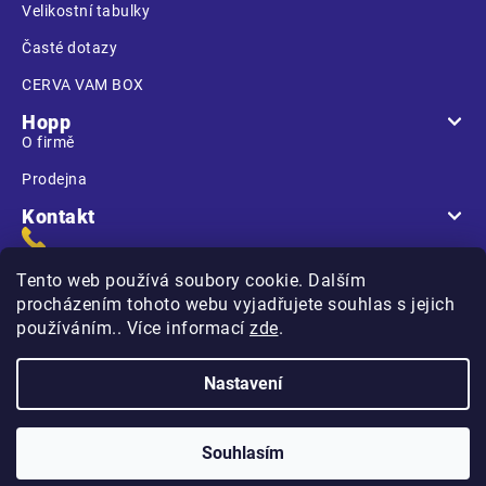
Velikostní tabulky
Časté dotazy
CERVA VAM BOX
Hopp
O firmě
Prodejna
Kontakt
Tento web používá soubory cookie. Dalším
procházením tohoto webu vyjadřujete souhlas s jejich
používáním.. Více informací
zde
.
Na Kasárnách
396 01 Humpolec
Nastavení
Copyright 2026
Hopp.cz
. Všechna práva vyhrazena.
Souhlasím
Vytvořilo
na platformě
Shoptet