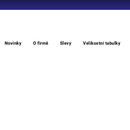
Co potřebujete najít?
Novinky
O firmě
Slevy
Velikostní tabulky
HLEDAT
ST
Doporučujeme
• zes
elasti
nárt 
Barv