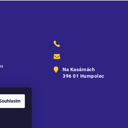
ě
na
Na Kasárnách
396 01 Humpolec
Souhlasím