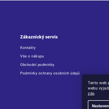
Z
á
p
a
t
Zákaznický servis
í
Kontakty
Vše o nákupu
Obchodní podmínky
Podmínky ochrany osobních údajů
Tento web 
webu vyjadř
zde
.
Nastaven