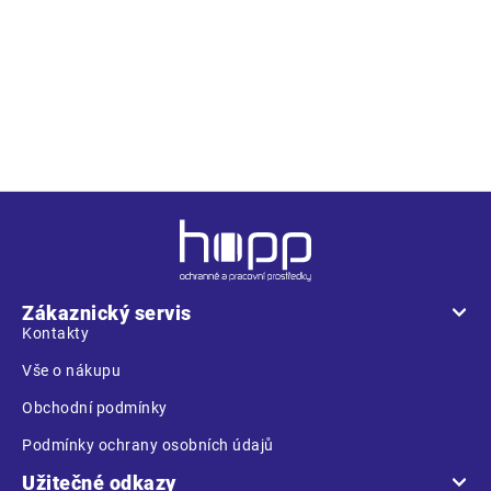
Z
á
p
a
Zákaznický servis
t
Kontakty
í
Vše o nákupu
Obchodní podmínky
Podmínky ochrany osobních údajů
Užitečné odkazy