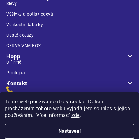
Slevy
Výšivky a potisk oděvů
Velikostní tabulky
Časté dotazy
CERVA VAM BOX
Hopp
O firmě
Prodejna
Kontakt
Tento web používá soubory cookie. Dalším
procházením tohoto webu vyjadřujete souhlas s jejich
používáním.. Více informací
zde
.
Na Kasárnách
396 01 Humpolec
Nastavení