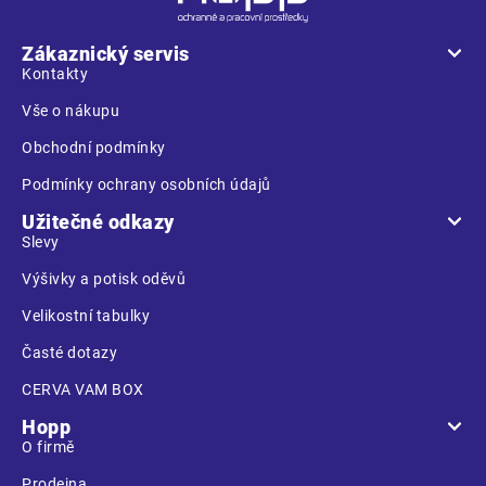
p
a
Zákaznický servis
t
Kontakty
í
Vše o nákupu
Obchodní podmínky
Podmínky ochrany osobních údajů
Užitečné odkazy
Slevy
Výšivky a potisk oděvů
Velikostní tabulky
Časté dotazy
CERVA VAM BOX
Hopp
O firmě
Prodejna