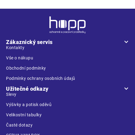
Z
á
p
a
Zákaznický servis
t
Kontakty
í
Vše o nákupu
Obchodní podmínky
Podmínky ochrany osobních údajů
Užitečné odkazy
Slevy
Výšivky a potisk oděvů
Velikostní tabulky
Časté dotazy