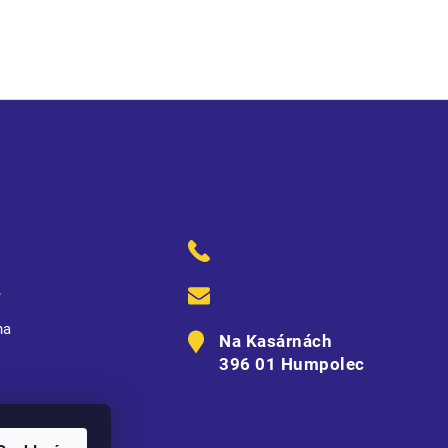
ě
na
Na Kasárnách
396 01 Humpolec