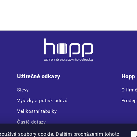
Užitečné odkazy
Hopp
Slevy
O firm
Výšivky a potisk oděvů
Prodej
Velikostní tabulky
Časté dotazy
CERVA VAM BOX
používá soubory cookie. Dalším procházením tohoto