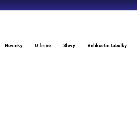
Co potřebujete najít?
Novinky
O firmě
Slevy
Velikostní tabulky
HLEDAT
SILIUM+ brýle PC zoník AS AF
SIL
Doporučujeme
• uni
• nas
postr
(ESP+
Barv