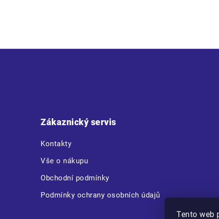
(ESP+PLATINUM) EN 166.1.F(T).K.N
Z
á
p
a
t
Zákaznický servis
í
Kontakty
Vše o nákupu
Obchodní podmínky
Podmínky ochrany osobních údajů
Tento web 