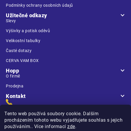
Podmínky ochrany osobních údajů
Užitečné odkazy
Slevy
Výšivky a potisk oděvů
Velikostní tabulky
Časté dotazy
CERVA VAM BOX
Hopp
O firmě
Prodejna
Kontakt
Tento web používá soubory cookie. Dalším
procházením tohoto webu vyjadřujete souhlas s jejich
používáním.. Více informací
zde
.
Na Kasárnách