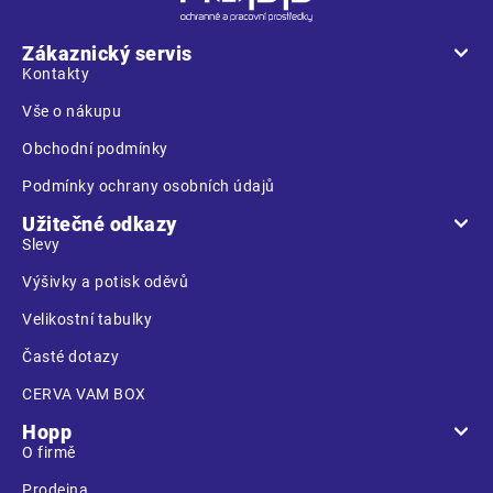
p
a
Zákaznický servis
t
Kontakty
í
Vše o nákupu
Obchodní podmínky
Podmínky ochrany osobních údajů
Užitečné odkazy
Slevy
Výšivky a potisk oděvů
Velikostní tabulky
Časté dotazy
CERVA VAM BOX
Hopp
O firmě
Prodejna